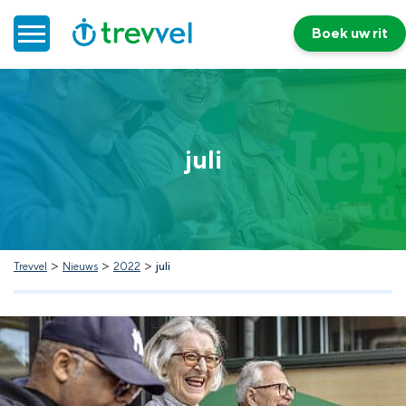
Boek uw rit
Home
juli
Doelgroepenvervoer
Werken bij Trevvel
Nieuws
>
>
>
Trevvel
Nieuws
2022
juli
Contact