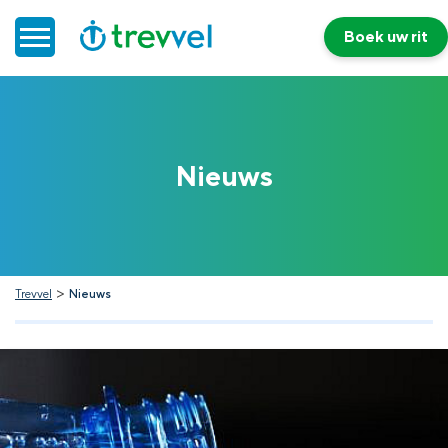
Boek uw rit
Home
Nieuws
Doelgroepenvervoer
Werken bij Trevvel
Nieuws
>
Trevvel
Nieuws
Contact