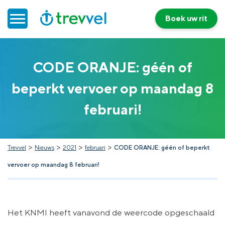
Boek uw rit
Home
CODE ORANJE: géén of
beperkt vervoer op maandag 8
Doelgroepenvervoer
februari!
Werken bij Trevvel
Nieuws
>
>
>
>
Trevvel
Nieuws
2021
februari
CODE ORANJE: géén of beperkt
vervoer op maandag 8 februari!
Contact
Het KNMI heeft vanavond de weercode opgeschaald