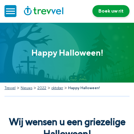
Boek uw rit
Home
Happy Halloween!
Doelgroepenvervoer
Werken bij Trevvel
Nieuws
>
>
>
>
Trevvel
Nieuws
2022
oktober
Happy Halloween!
Contact
Wij wensen u een griezelige
Halloween!