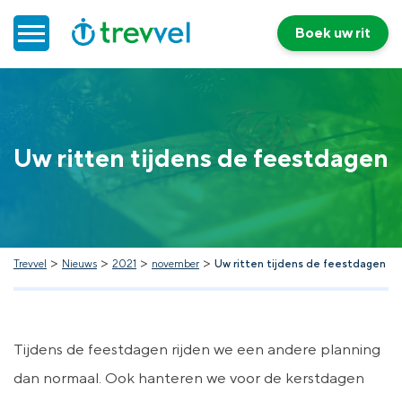
Boek uw rit
Home
Uw ritten tijdens de feestdagen
Doelgroepenvervoer
Werken bij Trevvel
Nieuws
>
>
>
>
Trevvel
Nieuws
2021
november
Uw ritten tijdens de feestdagen
Contact
Tijdens de feestdagen rijden we een andere planning
dan normaal. Ook hanteren we voor de kerstdagen