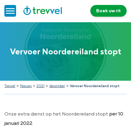
Boek uw rit
Home
Vervoer Noordereiland stopt
Doelgroepenvervoer
Werken bij Trevvel
Nieuws
>
>
>
>
Trevvel
Nieuws
2021
december
Vervoer Noordereiland stopt
Contact
Onze extra dienst op het Noordereiland stopt
per 10
januari 2022
.