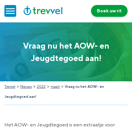
Boek uw rit
Home
Vraag nu het AOW- en
Doelgroepenvervoer
Jeugdtegoed aan!
Werken bij Trevvel
Nieuws
>
>
>
>
Trevvel
Nieuws
2022
maart
Vraag nu het AOW- en
Jeugdtegoed aan!
Contact
Het AOW- en Jeugdtegoed is een extraatje voor