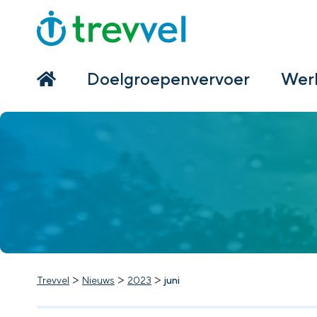
Home
Doelgroepenvervoer
Doelgroepenvervoer
Werk
Werken bij Trevvel
Nieuws
Contact
>
>
>
Trevvel
Nieuws
2023
juni