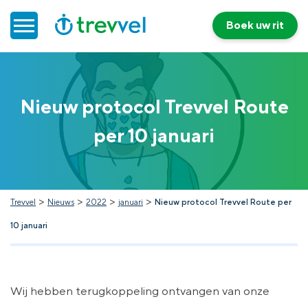
Boek uw rit
Home
Nieuw protocol Trevvel Route
Doelgroepenvervoer
per 10 januari
Werken bij Trevvel
Nieuws
>
>
>
>
Trevvel
Nieuws
2022
januari
Nieuw protocol Trevvel Route per
10 januari
Contact
Wij hebben terugkoppeling ontvangen van onze