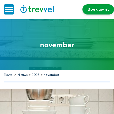
Boek uw rit
Home
november
Doelgroepenvervoer
Werken bij Trevvel
Nieuws
>
>
>
Trevvel
Nieuws
2025
november
Contact