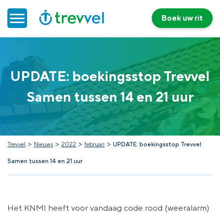
Boek uw rit
Home
UPDATE: boekingsstop Trevvel
Doelgroepenvervoer
Samen tussen 14 en 21 uur
Werken bij Trevvel
Nieuws
>
>
>
>
Trevvel
Nieuws
2022
februari
UPDATE: boekingsstop Trevvel
Samen tussen 14 en 21 uur
Contact
Het KNMI heeft voor vandaag code rood (weeralarm)