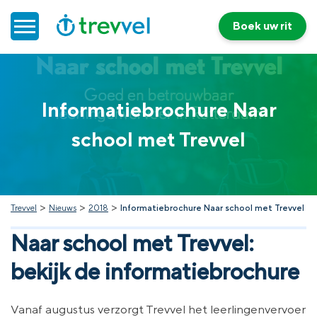
Boek uw rit
Home
Informatiebrochure Naar
Doelgroepenvervoer
school met Trevvel
Werken bij Trevvel
Nieuws
>
>
>
Trevvel
Nieuws
2018
Informatiebrochure Naar school met Trevvel
Naar school met Trevvel:
Contact
bekijk de informatiebrochure
Vanaf augustus verzorgt Trevvel het leerlingenvervoer