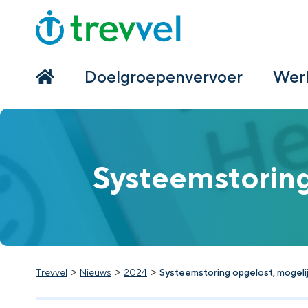
Home
Doelgroepenvervoer
Doelgroepenvervoer
Werk
Werken bij Trevvel
Nieuws
Systeemstoring
Contact
>
>
>
Trevvel
Nieuws
2024
Systeemstoring opgelost, mogeli