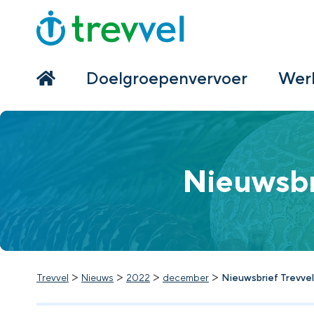
Home
Doelgroepenvervoer
Doelgroepenvervoer
Werk
Werken bij Trevvel
Nieuws
Nieuwsbr
Contact
>
>
>
>
Trevvel
Nieuws
2022
december
Nieuwsbrief Trevve