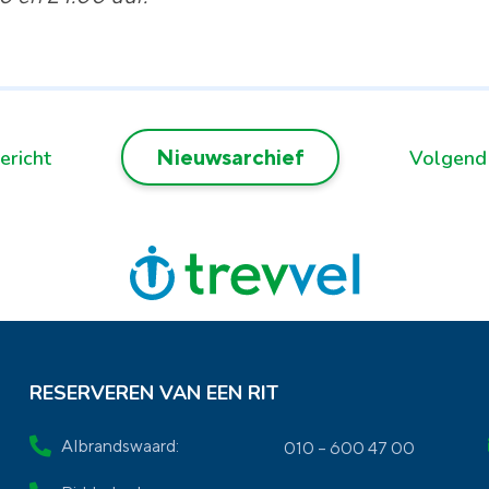
Nieuwsarchief
ericht
Volgend
RESERVEREN VAN EEN RIT
Albrandswaard:
010 – 600 47 00