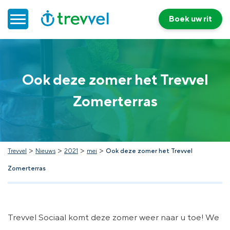
Boek uw rit
Home
Ook deze zomer het Trevvel
Doelgroepenvervoer
Zomerterras
Werken bij Trevvel
Nieuws
>
>
>
>
Trevvel
Nieuws
2021
mei
Ook deze zomer het Trevvel
Zomerterras
Contact
Trevvel Sociaal komt deze zomer weer naar u toe! We