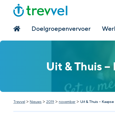
Home
Doelgroepenvervoer
Doelgroepenvervoer
Werk
Werken bij Trevvel
Nieuws
Uit & Thuis 
Contact
>
>
>
>
Trevvel
Nieuws
2019
november
Uit & Thuis – Kaaps