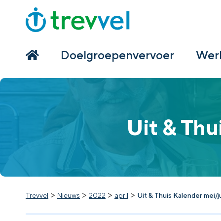
Home
Doelgroepenvervoer
Doelgroepenvervoer
Werk
Werken bij Trevvel
Nieuws
Uit & Thu
Contact
>
>
>
>
Trevvel
Nieuws
2022
april
Uit & Thuis Kalender mei/ju