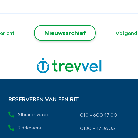
Nieuwsarchief
ericht
Volgend
RESERVEREN VAN EEN RIT
Albrandswaard:
010 – 600 47 00
Ridderkerk:
0180 – 47 36 36