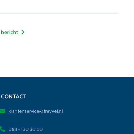
 bericht
CONTACT
klantenservice@trevvel.nl
088 - 130 30 50