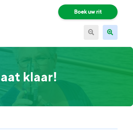
Boek uw rit
aat klaar!