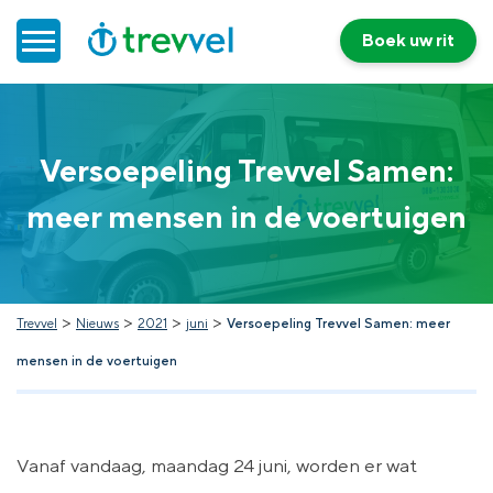
Boek uw rit
Home
Versoepeling Trevvel Samen:
Doelgroepenvervoer
meer mensen in de voertuigen
Werken bij Trevvel
Nieuws
>
>
>
>
Trevvel
Nieuws
2021
juni
Versoepeling Trevvel Samen: meer
mensen in de voertuigen
Contact
Vanaf vandaag, maandag 24 juni, worden er wat