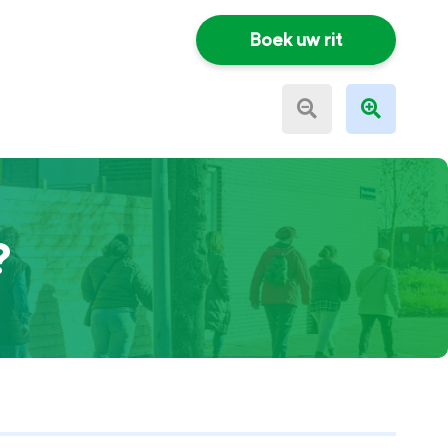
Boek uw rit
?