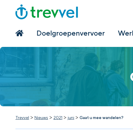
Home
Doelgroepenvervoer
Doelgroepenvervoer
Werk
Werken bij Trevvel
Nieuws
Contact
>
>
>
>
Trevvel
Nieuws
2021
juni
Gaat u mee wandelen?