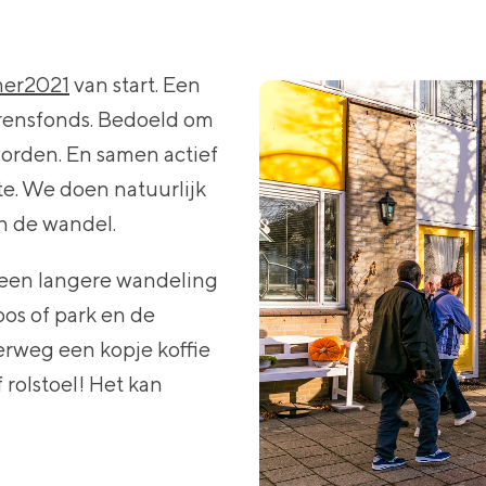
er2021
van start. Een
aurensfonds. Bedoeld om
worden. En samen actief
arte. We doen natuurlijk
n de wandel.
 een langere wandeling
bos of park en de
derweg een kopje koffie
f rolstoel! Het kan