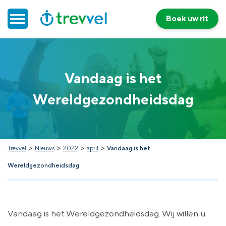
Boek uw rit
Home
Vandaag is het
Doelgroepenvervoer
Wereldgezondheidsdag
Werken bij Trevvel
Nieuws
>
>
>
>
Trevvel
Nieuws
2022
april
Vandaag is het
Wereldgezondheidsdag
Contact
Vandaag is het Wereldgezondheidsdag. Wij willen u