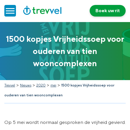
Boek uw rit
Home
1500 kopjes Vrijheidssoep voor
ouderen van tien
Doelgroepenvervoer
wooncomplexen
Werken bij Trevvel
Nieuws
>
>
>
>
Trevvel
Nieuws
2020
mei
1500 kopjes Vrijheidssoep voor
ouderen van tien wooncomplexen
Contact
Op 5 mei wordt normaal gesproken de vrijheid gevierd.