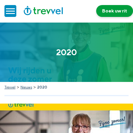
Boek uw rit
Home
2020
Doelgroepenvervoer
Werken bij Trevvel
Nieuws
>
>
Trevvel
Nieuws
2020
Contact