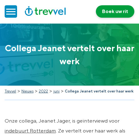
Boek uw rit
Home
Collega Jeanet vertelt over haar
Doelgroepenvervoer
werk
Werken bij Trevvel
Nieuws
>
>
>
>
Trevvel
Nieuws
2022
juni
Collega Jeanet vertelt over haar werk
Contact
Onze collega, Jeanet Jager, is geïnterviewd voor
indebuurt Rotterdam
. Ze vertelt over haar werk als