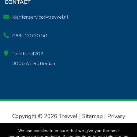
CONTACT
klantenservice@trevvel.nl
088 - 130 30 50
Postbus 4202
3006 AE Rotterdam
Copyright © 2026 Trevvel |
Sitemap
|
Privacy
verklaring
|
Algemene voorwaarden
We use cookies to ensure that we give you the best
experience on our website. If you continue to use this site we