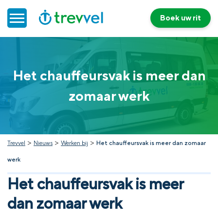
Boek uw rit
Home
Het chauffeursvak is meer dan
Doelgroepenvervoer
zomaar werk
Werken bij Trevvel
Nieuws
>
>
>
Trevvel
Nieuws
Werken bij
Het chauffeursvak is meer dan zomaar
werk
Contact
Het chauffeursvak is meer
dan zomaar werk