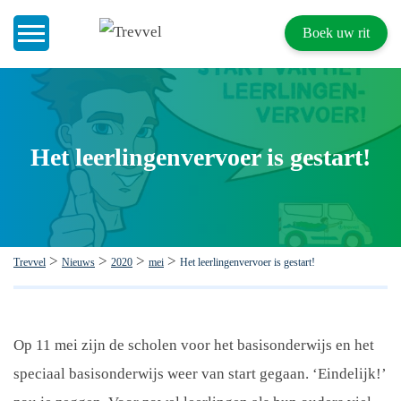
Boek uw rit
Home
Het leerlingenvervoer is gestart!
Doelgroepenvervoer
Werken bij Trevvel
Nieuws
>
>
>
>
Trevvel
Nieuws
2020
mei
Het leerlingenvervoer is gestart!
Contact
Op 11 mei zijn de scholen voor het basisonderwijs en het
speciaal basisonderwijs weer van start gegaan. ‘Eindelijk!’