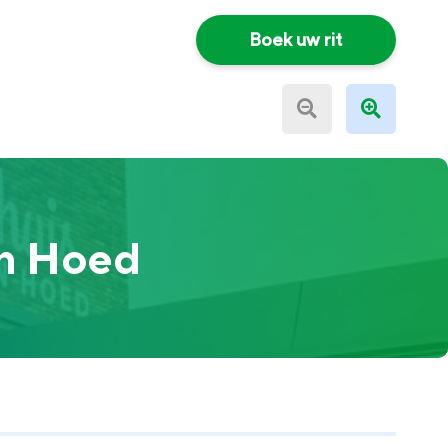
Boek uw rit
en Hoed