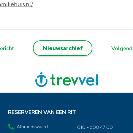
miliehuis.nl/
Nieuwsarchief
ericht
Volgend
RESERVEREN VAN EEN RIT
Albrandswaard:
010 – 600 47 00