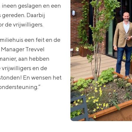
ineen geslagen en een
s gereden. Daarbij
de vrijwilligers.
amiliehuis een feit en de
, Manager Trevvel
n manier, aan hebben
rijwilligers en de
aarstonden! En wensen het
 ondersteuning.”