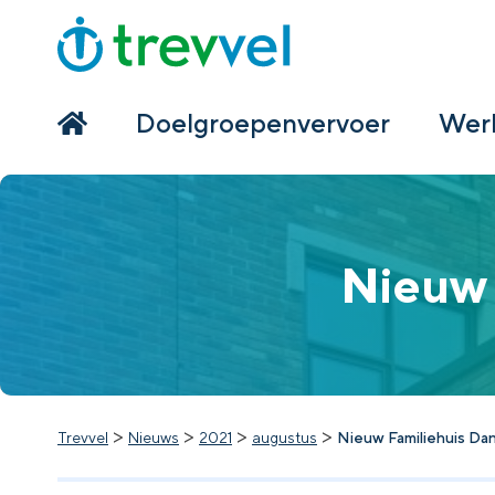
Home
Doelgroepenvervoer
Doelgroepenvervoer
Werk
Werken bij Trevvel
Nieuws
Nieuw 
Contact
>
>
>
>
Trevvel
Nieuws
2021
augustus
Nieuw Familiehuis Da