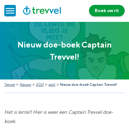
Boek uw rit
Home
Nieuw doe-boek Captain
Doelgroepenvervoer
Trevvel!
Werken bij Trevvel
Nieuws
>
>
>
>
Trevvel
Nieuws
2021
april
Nieuw doe-boek Captain Trevvel!
Contact
Het is lente!! Hier is weer een Captain Trevvel doe-
boek.