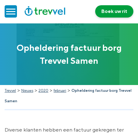
Boek uw rit
Home
Opheldering factuur borg
Doelgroepenvervoer
Trevvel Samen
Werken bij Trevvel
Nieuws
>
>
>
>
Trevvel
Nieuws
2020
februari
Opheldering factuur borg Trevvel
Samen
Contact
Diverse klanten hebben een factuur gekregen ter