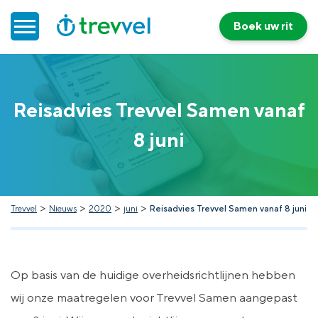
Boek uw rit
Home
Reisadvies Trevvel Samen vanaf
Doelgroepenvervoer
8 juni
Werken bij Trevvel
Nieuws
>
>
>
>
Trevvel
Nieuws
2020
juni
Reisadvies Trevvel Samen vanaf 8 juni
Contact
Op basis van de huidige overheidsrichtlijnen hebben
wij onze maatregelen voor Trevvel Samen aangepast