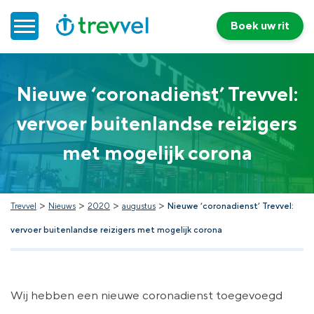
Boek uw rit
Home
Nieuwe ‘coronadienst’ Trevvel:
vervoer buitenlandse reizigers
Doelgroepenvervoer
met mogelijk corona
Werken bij Trevvel
Nieuws
>
>
>
>
Trevvel
Nieuws
2020
augustus
Nieuwe ‘coronadienst’ Trevvel:
vervoer buitenlandse reizigers met mogelijk corona
Contact
Wij hebben een nieuwe coronadienst toegevoegd