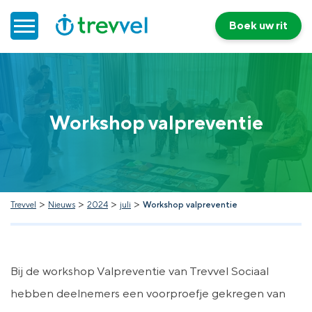
Boek uw rit
Home
Workshop valpreventie
Doelgroepenvervoer
Werken bij Trevvel
Nieuws
>
>
>
>
Trevvel
Nieuws
2024
juli
Workshop valpreventie
Contact
Bij de workshop Valpreventie van Trevvel Sociaal
hebben deelnemers een voorproefje gekregen van