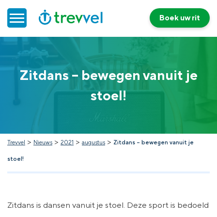
Boek uw rit
Home
Zitdans – bewegen vanuit je
Doelgroepenvervoer
stoel!
Werken bij Trevvel
Nieuws
>
>
>
>
Trevvel
Nieuws
2021
augustus
Zitdans – bewegen vanuit je
stoel!
Contact
Zitdans is dansen vanuit je stoel. Deze sport is bedoeld