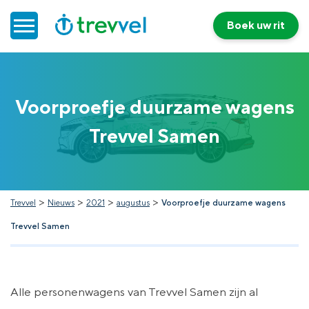
Boek uw rit
Home
Voorproefje duurzame wagens
Doelgroepenvervoer
Trevvel Samen
Werken bij Trevvel
Nieuws
>
>
>
>
Trevvel
Nieuws
2021
augustus
Voorproefje duurzame wagens
Trevvel Samen
Contact
Alle personenwagens van Trevvel Samen zijn al