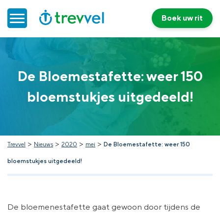
Boek uw rit
Home
De Bloemestafette: weer 150
Doelgroepenvervoer
bloemstukjes uitgedeeld!
Werken bij Trevvel
Nieuws
>
>
>
>
Trevvel
Nieuws
2020
mei
De Bloemestafette: weer 150
bloemstukjes uitgedeeld!
Contact
De bloemenestafette gaat gewoon door tijdens de