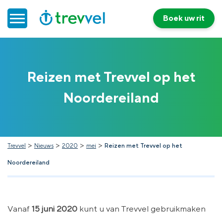
Boek uw rit
Home
Reizen met Trevvel op het
Doelgroepenvervoer
Noordereiland
Werken bij Trevvel
Nieuws
>
>
>
>
Trevvel
Nieuws
2020
mei
Reizen met Trevvel op het
Noordereiland
Contact
Vanaf
15 juni 2020
kunt u van Trevvel gebruikmaken